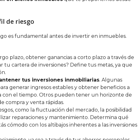
il de riesgo
iesgo es fundamental antes de invertir en inmuebles.
rgo plazo, obtener ganancias a corto plazo a través de
ar tu cartera de inversiones? Define tus metas, ya que
ón.
ntener tus inversiones inmobiliarias
. Algunas
para generar ingresos estables y obtener beneficios a
 con el tiempo. Otros pueden tener un horizonte de
e compra y venta rápidas.
esgos, como la fluctuación del mercado, la posibilidad
alizar reparaciones y mantenimiento. Determina qué
stás cómodo con los altibajos inherentes a las inversiones
ciamiento, ya sea a través de tus ahorros personales,