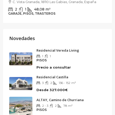
C. Vista Granada, 18110 Las Gabias, Granada, España
2
1
48,08
m²
GARAJE, PISOS, TRASTEROS
Novedades
Residencial Vereda Living
1
1
PISOS
Precio a consultar
Residencial Castilla
3
2
136 - 152
m²
Desde
327.000€
ALTAY, Camino de Churriana
2 - 3
2
78
m²
PISOS