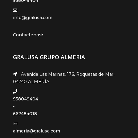
958049404
info@gralusa.com
Contáctenos
GRALUSA GRUPO ALMERIA
Avenida Las Marinas, 176, Roquetas de Mar,
04740 ALMERÍA
958049404
-
667484018
almeria@gralusa.com