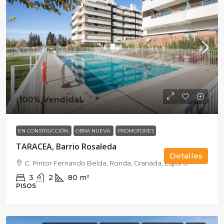
¡100% Vendida!
EN CONSTRUCCIÓN
OBRA NUEVA
PROMOTORES
TARACEA, Barrio Rosaleda
Detalles
C. Pintor Fernando Belda, Ronda, Granada, España
3
2
80
m²
PISOS