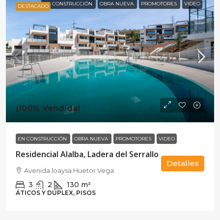
EN CONSTRUCCIÓN
OBRA NUEVA
PROMOTORES
VIDEO
DESTACADO
¡100% Vendida!
EN CONSTRUCCIÓN
OBRA NUEVA
PROMOTORES
VIDEO
Residencial Alalba, Ladera del Serrallo
Detalles
Avenida loaysa Huetor Vega
3
2
130
m²
ÁTICOS Y DÚPLEX, PISOS