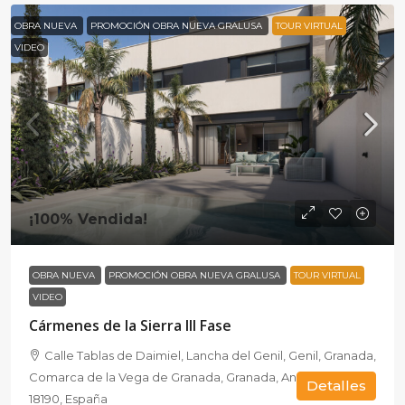
OBRA NUEVA
PROMOCIÓN OBRA NUEVA GRALUSA
TOUR VIRTUAL
VIDEO
¡100% Vendida!
OBRA NUEVA
PROMOCIÓN OBRA NUEVA GRALUSA
TOUR VIRTUAL
VIDEO
Cármenes de la Sierra III Fase
Calle Tablas de Daimiel, Lancha del Genil, Genil, Granada,
Comarca de la Vega de Granada, Granada, Andalucía,
Detalles
18190, España