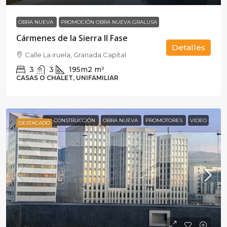
OBRA NUEVA
PROMOCIÓN OBRA NUEVA GRALUSA
Cármenes de la Sierra II Fase
Detalles
Calle La iruela, Granada Capital
3
3
195m2
m²
CASAS O CHALET, UNIFAMILIAR
EN CONSTRUCCIÓN
OBRA NUEVA
PROMOTORES
VIDEO
DESTACADO