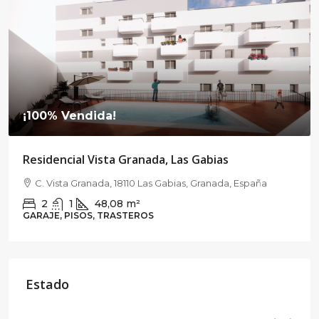
¡100% Vendida!
abias
ranada, España
TARACEA, Barrio Rosaleda
C. Pintor Fernando Belda, Ronda, Grana
3
2
80
m²
PISOS
Estado