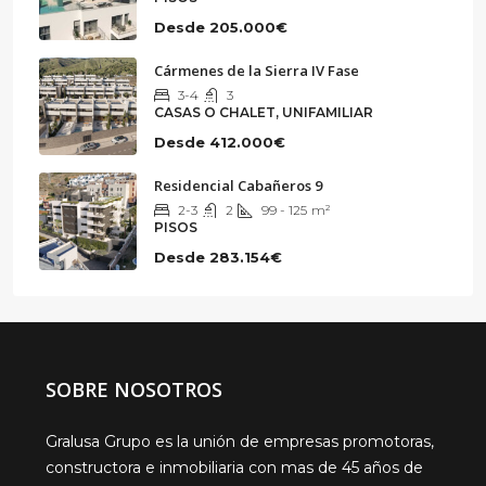
2 - 3
2
78
m²
PISOS
Desde
205.000€
Cármenes de la Sierra IV Fase
3-4
3
CASAS O CHALET, UNIFAMILIAR
Desde
412.000€
Residencial Cabañeros 9
2-3
2
99 - 125
m²
PISOS
Desde
283.154€
SOBRE NOSOTROS
Gralusa Grupo es la unión de empresas promotoras,