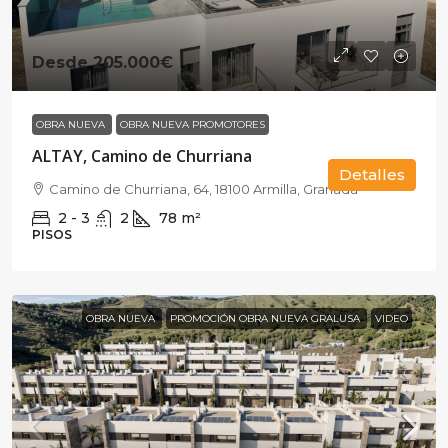
Desde
205.000€
OBRA NUEVA
OBRA NUEVA PROMOTORES
ALTAY, Camino de Churriana
Detalles
Camino de Churriana, 64, 18100 Armilla, Granada
2 - 3
2
78
m²
PISOS
OBRA NUEVA
PROMOCIÓN OBRA NUEVA GRALUSA
VIDEO