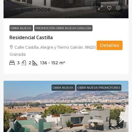
Desde
327.000€
OBRA NUEVA
PROMOCIÓN OBRA NUEVA GRALUSA
Residencial Castilla
Detalles
Calle Castilla, Alegre y Tierno Galván, 18620 Alhendín,
Granada
3
2
136 - 152
m²
OBRA NUEVA
OBRA NUEVA PROMOTORES