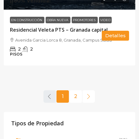
¡100% Vendida!
EN CONSTRUCCIÓN
OBRA NUEVA
PROMOTORES
VIDEO
Residencial Veleta PTS – Granada capital
Detalles
Avenida Garcia Lorca 8, Granada, Campus Salud
2
2
PISOS
1
2
Tipos de Propiedad