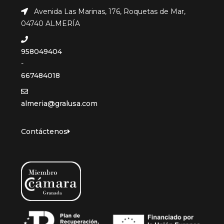
Avenida Las Marinas, 176, Roquetas de Mar,
04740 ALMERÍA
958049404
-
667484018
almeria@gralusa.com
Contáctenos