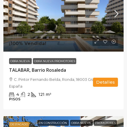
¡100% Vendida!
OBRA NUEVA
OBRA NUEVA PROMOTORES
TALABAR, Barrio Rosaleda
C. Pintor Fernando Belda, Ronda, 18003 Granada,
Detalles
España
4
2
121
m²
PISOS
EN CONSTRUCCIÓN
OBRA NUEVA
PROMOTORES
DESTACADO