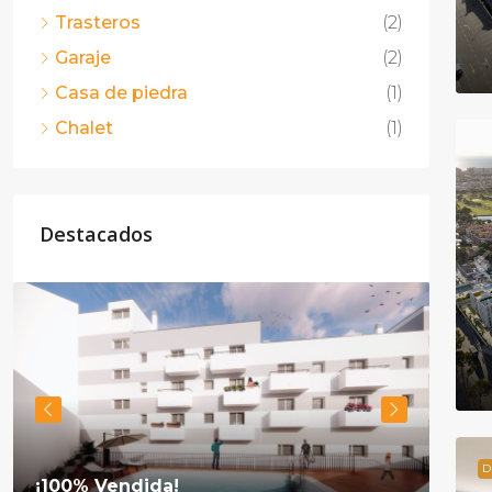
Trasteros
(2)
Garaje
(2)
Casa de piedra
(1)
Chalet
(1)
Destacados
D
¡100% Vendida!