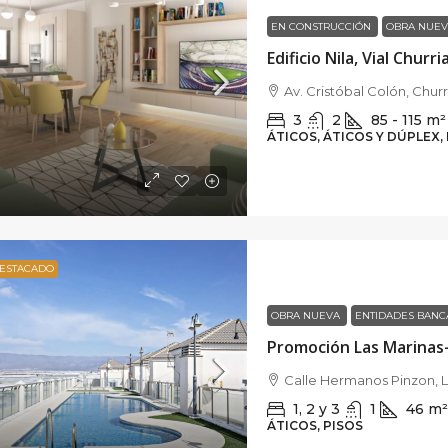
¡100% Vendi
EN CONSTRUCCIÓN
OBRA NUE
0% Vendida!
Edificio Nila, Vial Churr
Edificio Nila,
Av. Cristóbal Colón, Chur
CEA, Barrio Rosaleda
Av. Cristóbal
3
2
85 - 115
m²
 Pintor Fernando Belda, Ronda, Granada,
Granada, Españ
ÁTICOS, ÁTICOS Y DÚPLEX,
ña
3
2
ÁTICOS, ÁTICOS
2
80
m²
S
ESTACADO
OBRA NUEVA
ENTIDADES BANC
Promoción Las Marinas
Calle Hermanos Pinzon, 
1, 2 y 3
1
46
m
ÁTICOS, PISOS