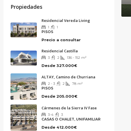
Propiedades
Residencial Vereda Living
1
1
PISOS
Precio a consultar
Residencial Castilla
3
2
136 - 152
m²
Desde
327.000€
ALTAY, Camino de Churriana
2 - 3
2
78
m²
PISOS
Desde
205.000€
Cármenes de la Sierra IV Fase
3-4
3
CASAS O CHALET, UNIFAMILIAR
Desde
412.000€