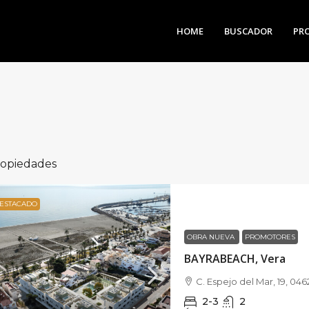
HOME
BUSCADOR
PR
ropiedades
ESTACADO
OBRA NUEVA
PROMOTORES
BAYRABEACH, Vera
C. Espejo del Mar, 19, 046
2-3
2