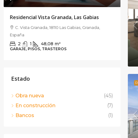
¡10
Residencial Vista Granada, Las Gabias
C. Vista Granada, 18110 Las Gabias, Granada,
TARA
España
C.
2
1
48,08
m²
Espa
GARAJE, PISOS, TRASTEROS
3
PISO
Estado
D
Obra nueva
(45)
En construcción
(7)
Bancos
(1)