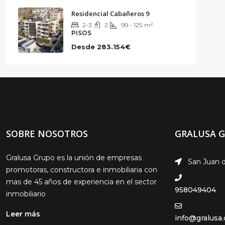
Residencial Cabañeros 9
2-3
2
99 - 125
m²
PISOS
Desde
283.154€
SOBRE NOSOTROS
GRALUSA 
Gralusa Grupo es la unión de empresas
San Juan d
promotoras, constructora e inmobiliaria con
mas de 45 años de experiencia en el sector
958049404
inmobiliario
Leer más
info@gralusa