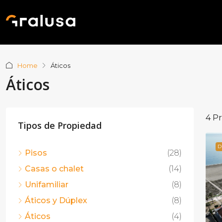
Home
Áticos
Áticos
4 P
Tipos de Propiedad
D
Pisos
(28)
Casas o chalet
(14)
Unifamiliar
(8)
Áticos y Dúplex
(8)
Áticos
(4)