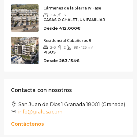
Cármenes de la Sierra IV Fase
3-4
3
CASAS O CHALET, UNIFAMILIAR
Desde
412.000€
Residencial Cabañeros 9
2-3
2
99 - 125
m²
PISOS
Desde
283.154€
Contacta con nosotros
San Juan de Dios 1 Granada 18001 (Granada)
info@gralusa.com
Contáctenos