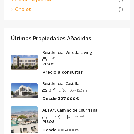
Chalet
(1)
Últimas Propiedades Añadidas
Residencial Vereda Living
1
1
PISOS
Precio a consultar
Residencial Castilla
3
2
136 - 152
m²
Desde
327.000€
ALTAY, Camino de Churriana
2 - 3
2
78
m²
PISOS
Desde
205.000€