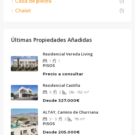
Casa de piedra
(1)
Chalet
(1)
Últimas Propiedades Añadidas
Residencial Vereda Living
1
1
PISOS
Precio a consultar
Residencial Castilla
3
2
136 - 152
m²
Desde
327.000€
ALTAY, Camino de Churriana
2 - 3
2
78
m²
PISOS
Desde
205.000€