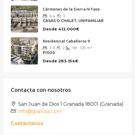
Cármenes de la Sierra IV Fase
3-4
3
CASAS O CHALET, UNIFAMILIAR
Desde
412.000€
Residencial Cabañeros 9
2-3
2
99 - 125
m²
PISOS
Desde
283.154€
Contacta con nosotros
San Juan de Dios 1 Granada 18001 (Granada)
info@gralusa.com
Contáctenos