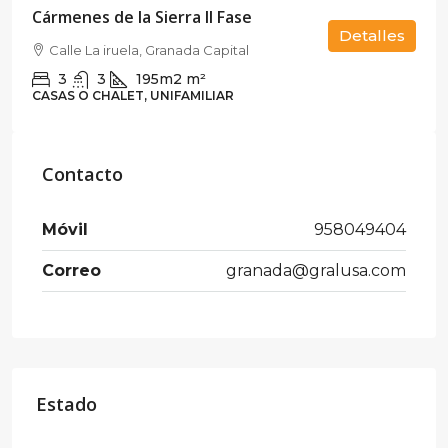
Cármenes de la Sierra II Fase
Detalles
Calle La iruela, Granada Capital
3
3
195m2
m²
CASAS O CHALET, UNIFAMILIAR
Contacto
Móvil
958049404
Correo
granada@gralusa.com
Estado