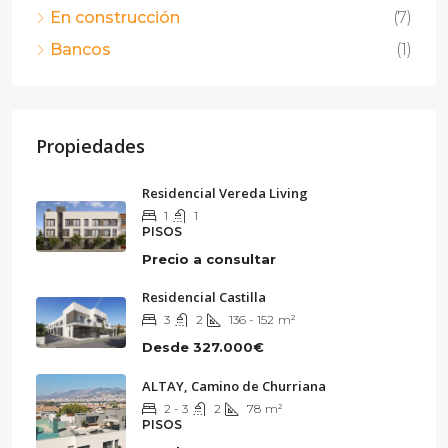
En construcción
(7)
Bancos
(1)
Propiedades
Residencial Vereda Living
1
1
PISOS
Precio a consultar
Residencial Castilla
3
2
136 - 152
m²
Desde
327.000€
ALTAY, Camino de Churriana
2 - 3
2
78
m²
PISOS