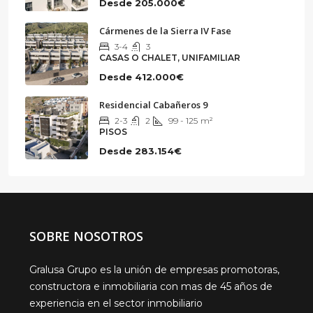
Desde
205.000€
Cármenes de la Sierra IV Fase
3-4
3
CASAS O CHALET, UNIFAMILIAR
Desde
412.000€
Residencial Cabañeros 9
2-3
2
99 - 125
m²
PISOS
Desde
283.154€
SOBRE NOSOTROS
Gralusa Grupo es la unión de empresas promotoras,
constructora e inmobiliaria con mas de 45 años de
experiencia en el sector inmobiliario