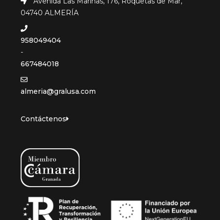
Avenida Las Marinas, 176, Roquetas de Mar,
04740 ALMERÍA
958049404
-
667484018
almeria@gralusa.com
Contáctenos