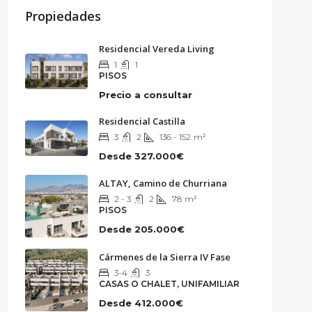
Propiedades
Residencial Vereda Living
1
1
PISOS
Precio a consultar
Residencial Castilla
3
2
136 - 152
m²
Desde
327.000€
ALTAY, Camino de Churriana
2 - 3
2
78
m²
PISOS
Desde
205.000€
Cármenes de la Sierra IV Fase
3-4
3
CASAS O CHALET, UNIFAMILIAR
Desde
412.000€