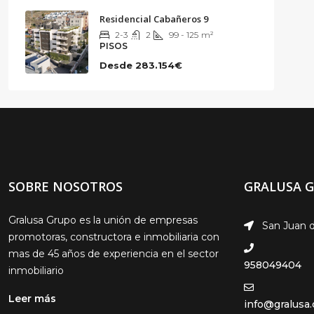
Residencial Cabañeros 9
2-3
2
99 - 125
m²
PISOS
Desde
283.154€
SOBRE NOSOTROS
GRALUSA 
Gralusa Grupo es la unión de empresas
San Juan d
promotoras, constructora e inmobiliaria con
mas de 45 años de experiencia en el sector
958049404
inmobiliario
Leer más
info@gralusa