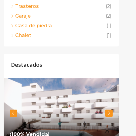
Trasteros
(2)
Garaje
(2)
Casa de piedra
(1)
Chalet
(1)
Destacados
¡100% Vendida!