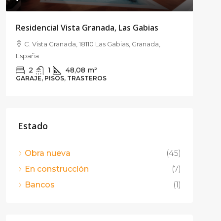
¡10
Residencial Vista Granada, Las Gabias
C. Vista Granada, 18110 Las Gabias, Granada,
TARA
España
C.
2
1
48,08
m²
Espa
GARAJE, PISOS, TRASTEROS
3
PISO
Estado
Obra nueva
(45)
En construcción
(7)
Bancos
(1)